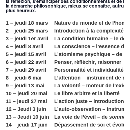
la réflexion, s’émanciper des conditionnements et de l’ig
la démarche philosophique, mieux se connaître, autrui et
plus heureux.
1 – jeudi 18 mars
Nature du monde et de l’homo
2 – jeudi 25 mars
Introduction à la complexité 
3 – jeudi 1er avril
La condition humaine – le défi
4 – jeudi 8 avril
La conscience – l’essence de l
5 – jeudi 15 avril
L’atomisme psychique – de la pl
6 – jeudi 22 avril
Penser, réfléchir, raisonner
7 – jeudi 29 avril
Personnalité et individualité
8 – jeudi 6 mai
L’attention – instrument de n
9 – jeudi 13 mai
La volonté – moteur de l’exist
10 – jeudi 20 mai
Le libre arbitre et la liberté
11 – jeudi 27 mai
L’action juste – introduction à
12 – Jeudi 3 juin
L’auto-observation – instrume
13 – Jeudi 10 juin
La voie de l’éveil – de
somnus
14 – jeudi 17 juin
Dépassement de soi et évolut