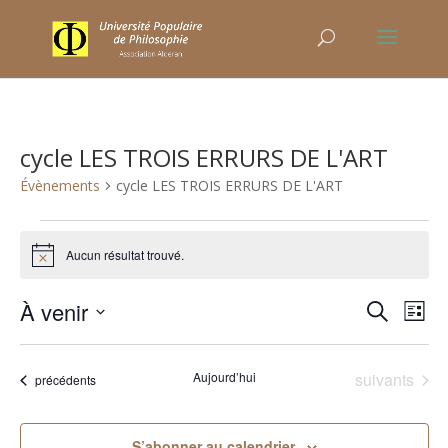
cycle LES TROIS ERRURS DE L'ART
Évènements
cycle LES TROIS ERRURS DE L'ART
Évènements
Aucun résultat trouvé.
Notice
Recher
Nav
À venir
Recherche
Liste
de
et
Sélectionnez
vu
naviga
une
Év
Évènements
Aujourd’hui
suivants
de
Évènements
précédents
date.
vues
Évène
S’abonner au calendrier